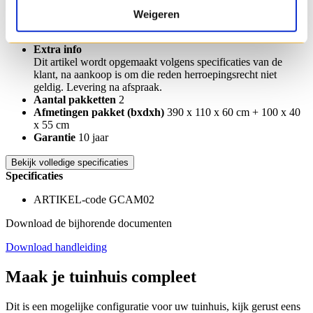
Minimum aanbevolen betonmaat
385 x 295 cm
Weigeren
Vloer
Afz. verkrijgbaar ( zie accessoires )
Te behandelen m²
120 m²
Extra info
Dit artikel wordt opgemaakt volgens specificaties van de
klant, na aankoop is om die reden herroepingsrecht niet
geldig. Levering na afspraak.
Aantal pakketten
2
Afmetingen pakket (bxdxh)
390 x 110 x 60 cm + 100 x 40
x 55 cm
Garantie
10 jaar
Bekijk volledige specificaties
Specificaties
ARTIKEL-code GCAM02
Download de bijhorende documenten
Download handleiding
Maak je tuinhuis compleet
Dit is een mogelijke configuratie voor uw tuinhuis, kijk gerust eens