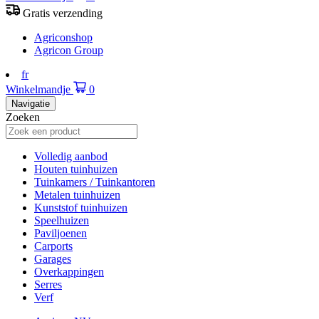
Gratis verzending
Agriconshop
Agricon Group
fr
Winkelmandje
0
Navigatie
Zoeken
Volledig aanbod
Houten tuinhuizen
Tuinkamers / Tuinkantoren
Metalen tuinhuizen
Kunststof tuinhuizen
Speelhuizen
Paviljoenen
Carports
Garages
Overkappingen
Serres
Verf