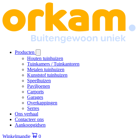
Producten
Houten tuinhuizen
Tuinkamers / Tuinkantoren
Metalen tuinhuizen
Kunststof tuinhuizen
Speelhuizen
Paviljoenen
Carports
Garages
Overkappingen
Serres
Ons verhaal
Contacteer ons
Aankoopgidsen
Winkelmandje
0