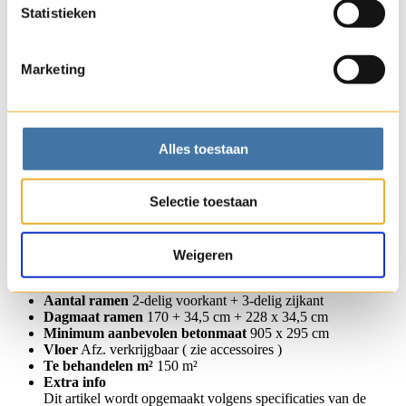
Visa
Statistieken
Type materiaal
vurenhout FSC
Houtdikte
44 mm
Marketing
Breedte
505 cm + 400 cm
Diepte
295 cm
Extensie (bxd)
400 x 295 cm
Nokhoogte
230 cm
Hoogte wand
222 / 214 cm
Alles toestaan
Binnenoppervlakte
13.13 m²
Slot
inox bol met cilinderslot
Stormbeveiliging
Afz. verkrijgbaar ( zie accessoires )
Selectie toestaan
Dakbedekking
staaldak met anticondensdoek
Dakoversteek vooraan
12 cm
Dakgoten
Afz. verkrijgbaar ( zie accessoires )
Deur
dubbel
Weigeren
Dagmaat deur
143 x 188 cm
Beglazing
plexi mat
Aantal ramen
2-delig voorkant + 3-delig zijkant
Dagmaat ramen
170 + 34,5 cm + 228 x 34,5 cm
Minimum aanbevolen betonmaat
905 x 295 cm
Vloer
Afz. verkrijgbaar ( zie accessoires )
Te behandelen m²
150 m²
Extra info
Dit artikel wordt opgemaakt volgens specificaties van de