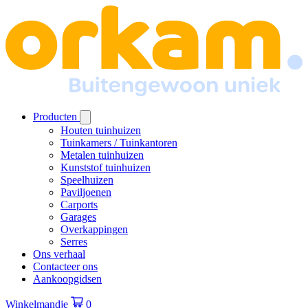
Producten
Houten tuinhuizen
Tuinkamers / Tuinkantoren
Metalen tuinhuizen
Kunststof tuinhuizen
Speelhuizen
Paviljoenen
Carports
Garages
Overkappingen
Serres
Ons verhaal
Contacteer ons
Aankoopgidsen
Winkelmandje
0