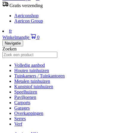
Gratis verzending
Agriconshop
Agricon Group
fr
Winkelmandje
0
Navigatie
Zoeken
Volledig aanbod
Houten tuinhuizen
Tuinkamers / Tuinkantoren
Metalen tuinhuizen
Kunststof tuinhuizen
Speelhuizen
Paviljoenen
Carports
Garages
Overkappingen
Serres
Verf