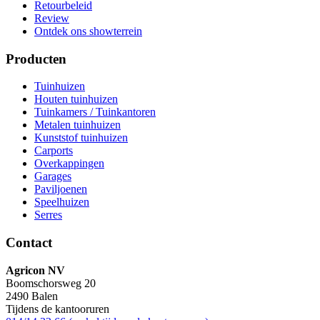
Retourbeleid
Review
Ontdek ons showterrein
Producten
Tuinhuizen
Houten tuinhuizen
Tuinkamers / Tuinkantoren
Metalen tuinhuizen
Kunststof tuinhuizen
Carports
Overkappingen
Garages
Paviljoenen
Speelhuizen
Serres
Contact
Agricon NV
Boomschorsweg 20
2490 Balen
Tijdens de kantooruren